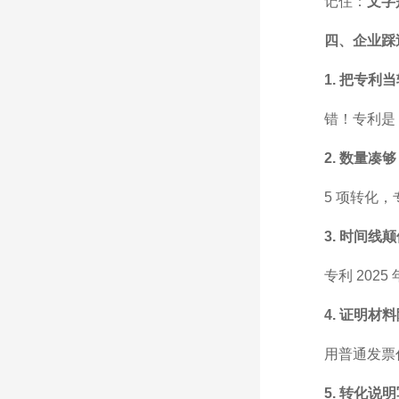
记住：
文字
四、企业踩
1. 把专利
错！专利是
2. 数量凑
5 项转化
3. 时间线
专利 202
4. 证明材
用普通发票
5. 转化说