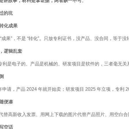
是讲故事，材料是拿证据，两者缺一不可
。
过的
坑
当转化成果
 “成果”，不是 “转化”。只放专利证书，没产品、没合同，等于没
够，逻辑乱套
，专利是电子的、产品是机械的、研发项目是软件的，三者毫无关
颠倒
5 年申请，产品 2024 年就开始卖；研发项目 2025 年立项，专
料随便凑
代替高新收入发票、用网上下载的图片代替产品照片、用空白合
明写空话