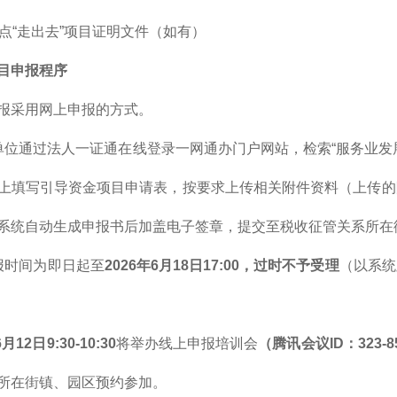
重点“走出去”项目证明文件（如有）
目申报程序
报采用网上申报的方式。
单位通过法人一证通在线登录一网通办门户网站，检索“服务业发展
上填写引导资金项目申请表，按要求上传相关附件资料（上传的附
系统自动生成申报书后加盖电子签章，提交至税收征管关系所在
报时间为即日起至
2026年6月18日17:00，过时不予受理
（以系统
月12日9:30-10:30
将举办线上申报培训会
（腾讯会议ID：323-85
所在街镇、园区预约参加。