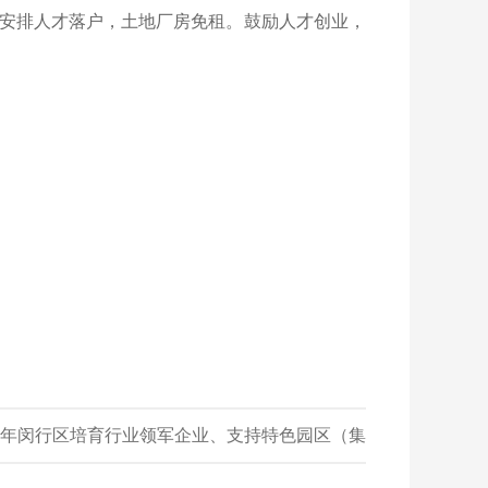
安排人才落户，土地厂房免租。鼓励人才创业，
26年闵行区培育行业领军企业、支持特色园区（集
群）发展项目拟扶持名单的公示
»