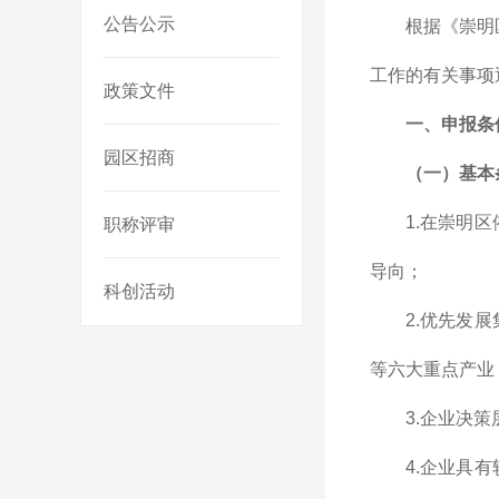
公告公示
根据《崇明
工作的有关事项
政策文件
一
、
申报条
园区招商
（一）基本
1.在崇明
职称评审
导向；
科创活动
2.优先发
等六大重点产业
3.企业决
4.企业具