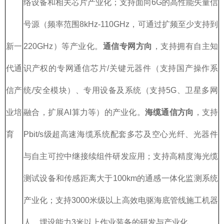
络设备和相关芯片产业化；支持面向6G的高性能矢量信
号源（频率范围8kHz-110GHz，可通过扩频至少支持到
新一
220GHz）等产业化。
通信专网方向
，支持拥有自主知
代通
识产权的专网通信芯片/关键元器件（支持国产操作系
信产
统/安全模块）、专用设备及系统（支持5G、卫星多网
业培
融合，扩展AI算力等）的产业化。
海缆通信方向
，支持
育
Pbit/s级超高速海缆系统配套多芯及空心光纤、光器件
与自主可控中继接续组件研发应用；支持高精度海光缆
测试设备和传感距离大于100km的通感一体化监测系统
产业化；支持3000米级以上高效电驱海底管线施工机器
人、埋设能力3米以上作业装备的研发与产业化。